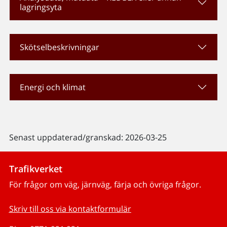
lagringsyta
Skötselbeskrivningar
Energi och klimat
Senast uppdaterad/granskad: 2026-03-25
Trafikverket
För frågor om väg, järnväg, färja och övriga frågor.
Skriv till oss via kontaktformulär