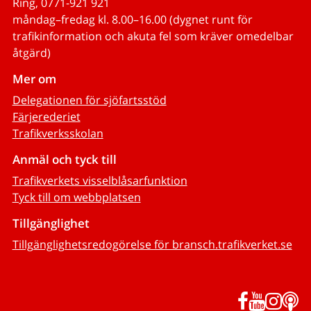
Ring, 0771-921 921
måndag–fredag kl. 8.00–16.00 (dygnet runt för
trafikinformation och akuta fel som kräver omedelbar
åtgärd)
Mer om
Delegationen för sjöfartsstöd
Färjerederiet
Trafikverksskolan
Anmäl och tyck till
Trafikverkets visselblåsarfunktion
Tyck till om webbplatsen
Tillgänglighet
Tillgänglighetsredogörelse för bransch.trafikverket.se
Facebook
YouTub
Inst
P