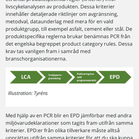
livscykelanalysen av produkten. Dessa kriterier
innehåller detaljerade riktlinjer om avgränsning,
metodval, dataunderlag med mera för en vald
produktgrupp, till exempel asfalt, cement eller stål. De
produktspecifika reglerna brukar benämnas PCR från
det engelska begreppet product category rules. Dessa
krav tas vanligen fram i samråd med
branschorganisationerna.
Illustration: Tyréns
Med hjälp av en PCR blir en EPD jämförbar med andra
miljövarudeklarationer som tagits fram utifrån samma
kriterier. EPD:er från olika tillverkare måste alltså
upprättas utifrån samma kriterier för att du ska kunna