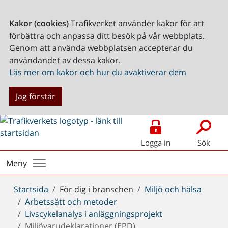
Kakor (cookies)
Trafikverket använder kakor för att
förbättra och anpassa ditt besök på vår webbplats.
Genom att använda webbplatsen accepterar du
användandet av dessa kakor.
Läs mer om kakor och hur du avaktiverar dem
Jag förstår
Logga in
Sök
Meny
Du
Startsida
För dig i branschen
Miljö och hälsa
är
Arbetssätt och metoder
här:
Livscykelanalys i anläggningsprojekt
Miljövarudeklarationer (EPD)