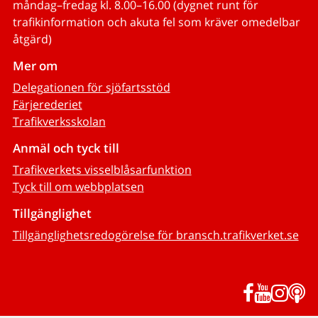
måndag–fredag kl. 8.00–16.00 (dygnet runt för
trafikinformation och akuta fel som kräver omedelbar
åtgärd)
Mer om
Delegationen för sjöfartsstöd
Färjerederiet
Trafikverksskolan
Anmäl och tyck till
Trafikverkets visselblåsarfunktion
Tyck till om webbplatsen
Tillgänglighet
Tillgänglighetsredogörelse för bransch.trafikverket.se
Facebook
YouTub
Inst
P