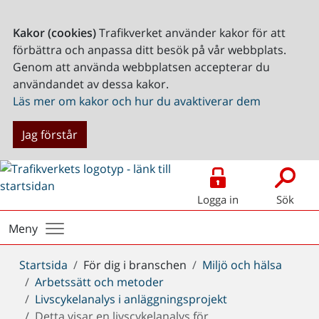
Kakor (cookies)
Trafikverket använder kakor för att
förbättra och anpassa ditt besök på vår webbplats.
Genom att använda webbplatsen accepterar du
användandet av dessa kakor.
Läs mer om kakor och hur du avaktiverar dem
Jag förstår
Logga in
Sök
Meny
Du
Startsida
För dig i branschen
Miljö och hälsa
är
Arbetssätt och metoder
här:
Livscykelanalys i anläggningsprojekt
Detta visar en livscykelanalys för