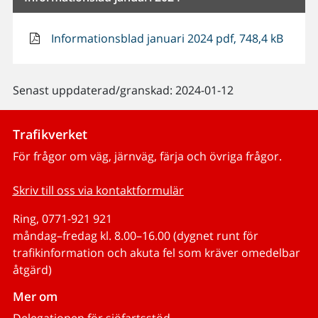
Informationsblad januari 2024 pdf, 748,4 kB
Senast uppdaterad/granskad: 2024-01-12
Trafikverket
För frågor om väg, järnväg, färja och övriga frågor.
Skriv till oss via kontaktformulär
Ring, 0771-921 921
måndag–fredag kl. 8.00–16.00 (dygnet runt för
trafikinformation och akuta fel som kräver omedelbar
åtgärd)
Mer om
Delegationen för sjöfartsstöd