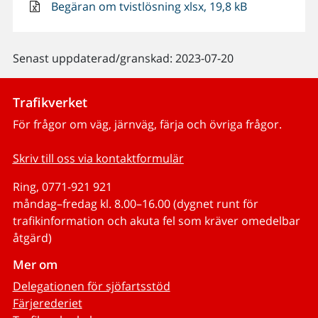
Begäran om tvistlösning xlsx, 19,8 kB
Senast uppdaterad/granskad: 2023-07-20
Trafikverket
För frågor om väg, järnväg, färja och övriga frågor.
Skriv till oss via kontaktformulär
Ring, 0771-921 921
måndag–fredag kl. 8.00–16.00 (dygnet runt för
trafikinformation och akuta fel som kräver omedelbar
åtgärd)
Mer om
Delegationen för sjöfartsstöd
Färjerederiet