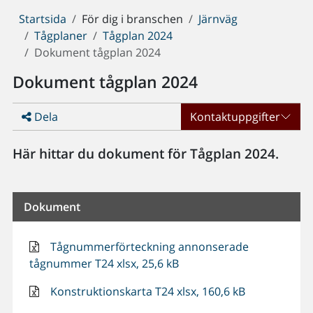
Du
Startsida
För dig i branschen
Järnväg
är
Tågplaner
Tågplan 2024
här:
Dokument tågplan 2024
Dokument tågplan 2024
Dela
Kontaktuppgifter
Här hittar du dokument för Tågplan 2024.
Dokument
Tågnummerförteckning annonserade
tågnummer T24 xlsx, 25,6 kB
Konstruktionskarta T24 xlsx, 160,6 kB