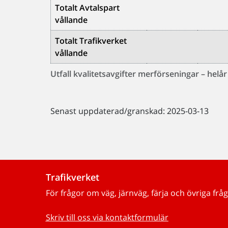
Totalt Avtalspart
vållande
Totalt Trafikverket
vållande
Utfall kvalitetsavgifter merförseningar – helå
Senast uppdaterad/granskad: 2025-03-13
Trafikverket
För frågor om väg, järnväg, färja och övriga fråg
Skriv till oss via kontaktformulär