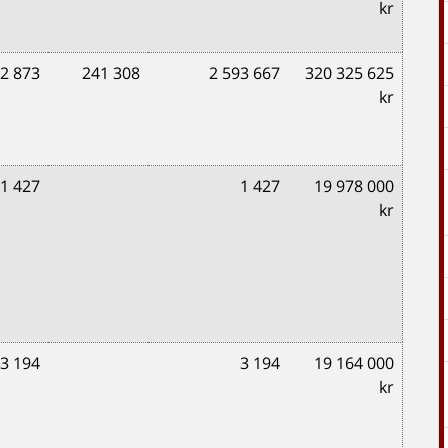
kr
2 873
241 308
2 593 667
320 325 625
kr
1 427
1 427
19 978 000
kr
3 194
3 194
19 164 000
kr