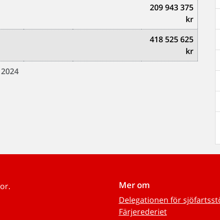
209 943 375
kr
418 525 625
kr
r 2024
Mer om
or.
Delegationen för sjöfartss
Färjerederiet