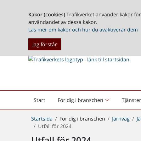
Kakor (cookies)
Trafikverket använder kakor fö
användandet av dessa kakor.
Läs mer om kakor och hur du avaktiverar dem
Jag förstår
Start
För dig i branschen
Tjänste
Startsida
Du
Startsida
För dig i branschen
Järnväg
J
är
Utfall för 2024
här:
Utfall för 2024