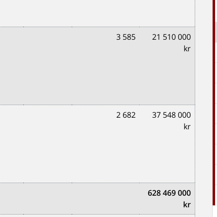
3 585
21 510 000
kr
2 682
37 548 000
kr
628 469 000
kr