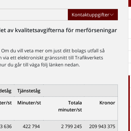
Kontaktuppgifter
et av kvalitetsavgifterna för merförseningar
Om du vill veta mer om just ditt bolags utfall så
 via ett elektroniskt gränssnitt till Trafikverkets
r du går till väga följ länken nedan.
detåg
Tjänstetåg
er/st
Minuter/st
Totala
Kronor
minuter/
st
3 636
422 794
2 799 245
209 943 375