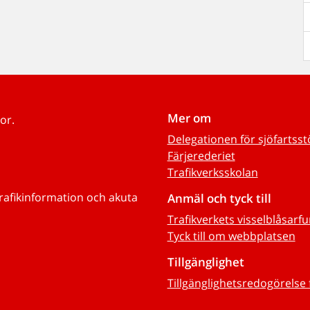
Mer om
or.
Delegationen för sjöfartss
Färjerederiet
Trafikverksskolan
trafikinformation och akuta
Anmäl och tyck till
Trafikverkets visselblåsarf
Tyck till om webbplatsen
Tillgänglighet
Tillgänglighetsredogörelse 