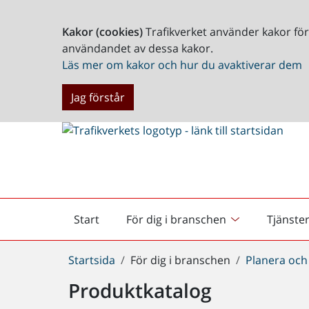
Kakor (cookies)
Trafikverket använder kakor fö
användandet av dessa kakor.
Läs mer om kakor och hur du avaktiverar dem
Jag förstår
Start
För dig i branschen
Tjänste
Startsida
Du
Startsida
För dig i branschen
Planera och
är
Produktkatalog
här: