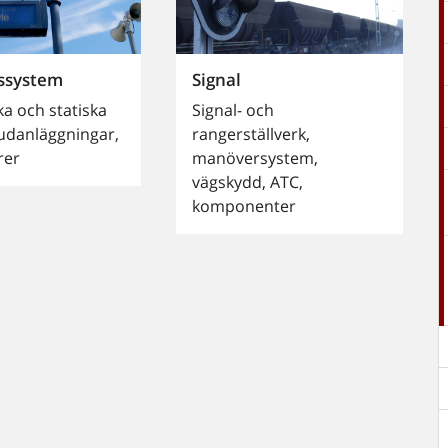
ssystem
Signal
a och statiska
Signal- och
ljudanläggningar,
rangerställverk,
rer
manöversystem,
vägskydd, ATC,
komponenter