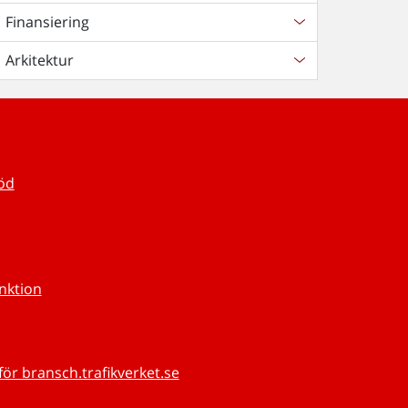
Finansiering
Arkitektur
töd
unktion
för bransch.trafikverket.se