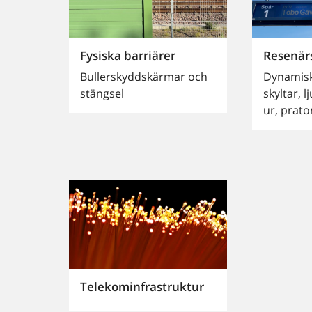
Fysiska barriärer
Resenär
Bullerskyddskärmar och
Dynamisk
stängsel
skyltar, 
ur, prato
Telekominfrastruktur