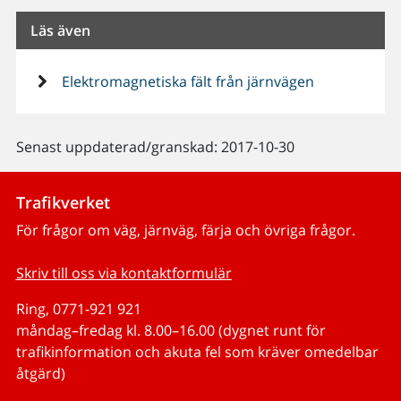
Läs även
Elektromagnetiska fält från järnvägen
Senast uppdaterad/granskad: 2017-10-30
Trafikverket
För frågor om väg, järnväg, färja och övriga frågor.
Skriv till oss via kontaktformulär
Ring, 0771-921 921
måndag–fredag kl. 8.00–16.00 (dygnet runt för
trafikinformation och akuta fel som kräver omedelbar
åtgärd)