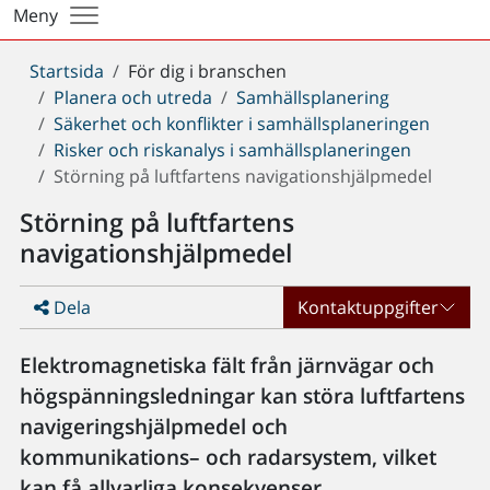
Meny
Du
Startsida
För dig i branschen
är
Planera och utreda
Samhällsplanering
här:
Säkerhet och konflikter i samhällsplaneringen
Risker och riskanalys i samhällsplaneringen
Störning på luftfartens navigationshjälpmedel
Störning på luftfartens
navigationshjälpmedel
Dela
Kontaktuppgifter
Elektromagnetiska fält från järnvägar och
högspänningsledningar kan störa luftfartens
navigeringshjälpmedel och
kommunikations– och radarsystem, vilket
kan få allvarliga konsekvenser.