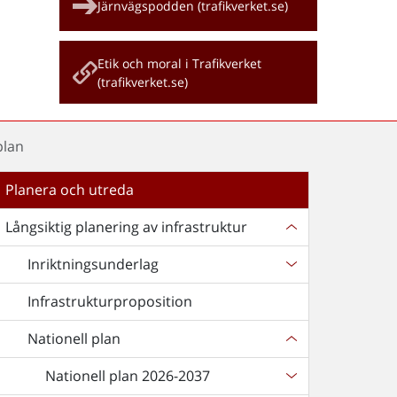
Järnvägspodden (trafikverket.se)
Etik och moral i Trafikverket
(trafikverket.se)
plan
Planera och utreda
Långsiktig planering av infrastruktur
Inriktningsunderlag
Infrastrukturproposition
Nationell plan
Nationell plan 2026-2037