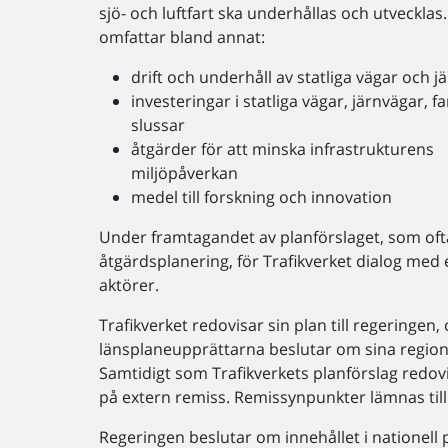
sjö- och luftfart ska underhållas och utvecklas
omfattar bland annat:
drift och underhåll av statliga vägar och j
investeringar i statliga vägar, järnvägar, f
slussar
åtgärder för att minska infrastrukturens
miljöpåverkan
medel till forskning och innovation
Under framtagandet av planförslaget, som ofta
åtgärdsplanering, för Trafikverket dialog med
aktörer.
Trafikverket redovisar sin plan till regeringen,
länsplaneupprättarna beslutar om sina region
Samtidigt som Trafikverkets planförslag redov
på extern remiss. Remissynpunkter lämnas till
Regeringen beslutar om innehållet i nationell p