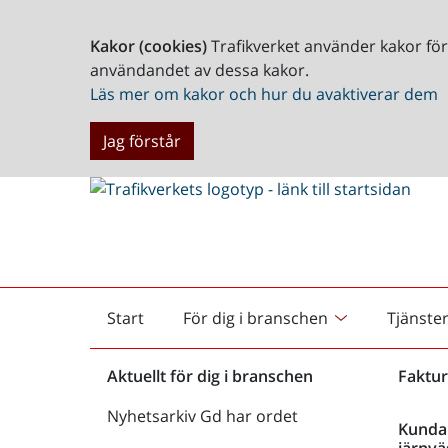
Kakor (cookies)
Trafikverket använder kakor fö
användandet av dessa kakor.
Läs mer om kakor och hur du avaktiverar dem
Jag förstår
Start
För dig i branschen
Tjänste
Startsida
Aktuellt för dig i branschen
Faktur
Nyhetsarkiv Gd har ordet
Kunda
järnvä