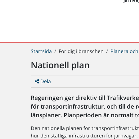
Du
Startsida
För dig i branschen
Planera och
är
Nationell plan
här:
Dela
Regeringen ger direktiv till Trafikverket
för transportinfrastruktur, och till de
länsplaner. Planperioden är normalt to
Den nationella planen för transportinfrastruk
hur den statliga infrastrukturen för järnvägar