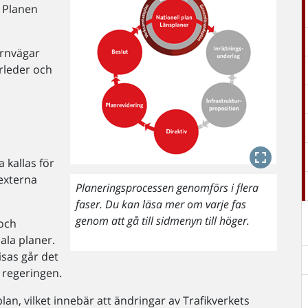
. Planen
ärnvägar
arleder och
 kallas för
 externa
Planeringsprocessen genomförs i flera
faser. Du kan läsa mer om varje fas
genom att gå till sidmenyn till höger.
 och
ala planer.
isas går det
 regeringen.
lan, vilket innebär att ändringar av Trafikverkets