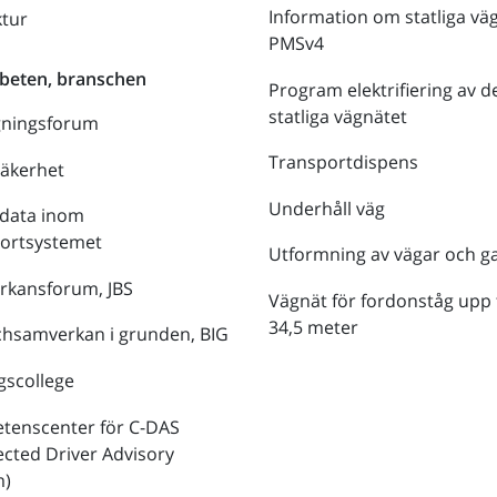
Information om statliga vä
ktur
PMSv4
beten, branschen
Program elektrifiering av d
statliga vägnätet
gningsforum
Transportdispens
säkerhet
Underhåll väg
data inom
portsystemet
Utformning av vägar och g
rkansforum, JBS
Vägnät för fordonståg upp t
34,5 meter
hsamverkan i grunden, BIG
gscollege
tenscenter för C-DAS
cted Driver Advisory
m)