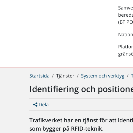
Samver
bered
(BT PO
Nation
Platfo
gräns
Du
Startsida
Tjänster
System och verktyg
är
Identifiering och position
här:
Dela
Trafikverket har en tjänst för att iden
som bygger på RFID-teknik.