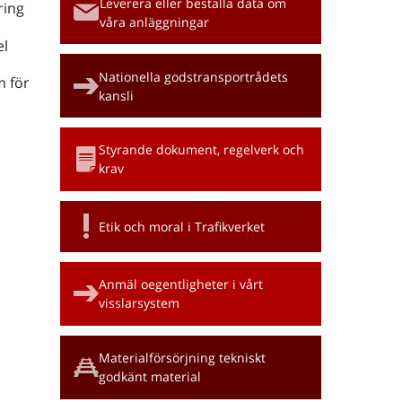
Leverera eller beställa data om
ring
våra anläggningar
l
Nationella godstransportrådets
m för
kansli
Styrande dokument, regelverk och
krav
Etik och moral i Trafikverket
Anmäl oegentligheter i vårt
visslarsystem
Materialförsörjning tekniskt
godkänt material