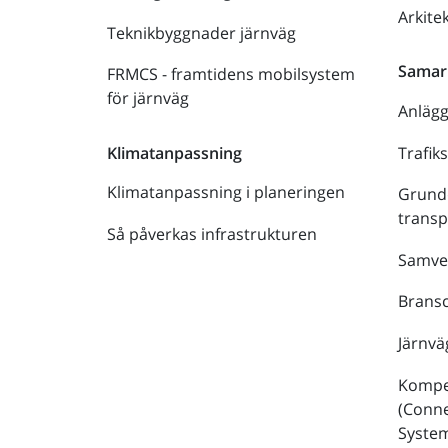
Arkite
Teknikbyggnader järnväg
Samar
FRMCS - framtidens mobilsystem
för järnväg
Anläg
Trafik
Klimatanpassning
Klimatanpassning i planeringen
Grund
trans
Så påverkas infrastrukturen
Samve
Bransc
Järnvä
Kompe
(Conne
Syste