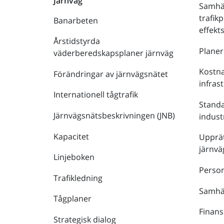
Järnväg
Samhä
trafik
Banarbeten
effek
Årstidstyrda
Plane
väderberedskapsplaner järnväg
Kostna
Förändringar av järnvägsnätet
infras
Internationell tågtrafik
Stand
Järnvägsnätsbeskrivningen (JNB)
indust
Kapacitet
Upprät
järnvä
Linjeboken
Person
Trafikledning
Samhäl
Tågplaner
Finans
Strategisk dialog