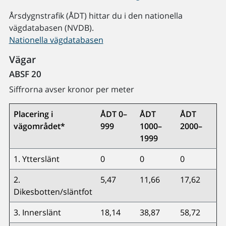
Årsdygnstrafik (ÅDT) hittar du i den nationella
vägdatabasen (NVDB).
Nationella vägdatabasen
Vägar
ABSF 20
Siffrorna avser kronor per meter
Placering i
ÅDT 0–
ÅDT
ÅDT
vägområdet*
999
1000–
2000–
1999
1. Ytterslänt
0
0
0
2.
5,47
11,66
17,62
Dikesbotten/släntfot
3. Innerslänt
18,14
38,87
58,72