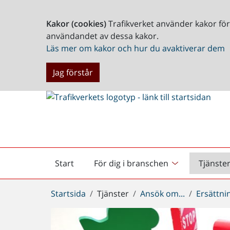
Kakor (cookies)
Trafikverket använder kakor fö
användandet av dessa kakor.
Läs mer om kakor och hur du avaktiverar dem
Jag förstår
Start
För dig i branschen
Tjänste
Startsida
Du
Startsida
Tjänster
Ansök om...
Ersättni
är
här: