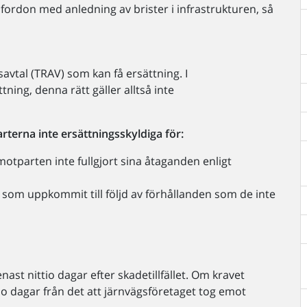
sfordon med anledning av brister i infrastrukturen, så
avtal (TRAV) som kan få ersättning. I
ttning, denna rätt gäller alltså inte
arterna inte ersättningsskyldiga för:
tparten inte fullgjort sina åtaganden enligt
da som uppkommit till följd av förhållanden som de inte
nast nittio dagar efter skadetillfället. Om kravet
tio dagar från det att järnvägsföretaget tog emot