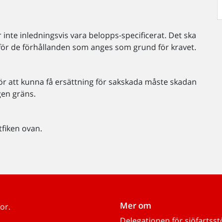
 inte inledningsvis vara belopps-specificerat. Det ska
för de förhållanden som anges som grund för kravet.
 För att kunna få ersättning för sakskada måste skadan
gen gräns.
tfiken ovan.
Mer om
or.
Delegationen för sjöfartss