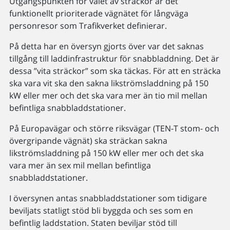
Utgångspunkten för valet av sträckor är det
funktionellt prioriterade vägnätet för långväga
personresor som Trafikverket definierar.
På detta har en översyn gjorts över var det saknas
tillgång till laddinfrastruktur för snabbladdning. Det är
dessa ”vita sträckor” som ska täckas. För att en sträcka
ska vara vit ska den sakna likströmsladdning på 150
kW eller mer och det ska vara mer än tio mil mellan
befintliga snabbladdstationer.
På Europavägar och större riksvägar (TEN-T stom- och
övergripande vägnät) ska sträckan sakna
likströmsladdning på 150 kW eller mer och det ska
vara mer än sex mil mellan befintliga
snabbladdstationer.
I översynen antas snabbladdstationer som tidigare
beviljats statligt stöd bli byggda och ses som en
befintlig laddstation. Staten beviljar stöd till