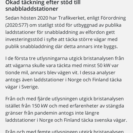
Ökad täckning efter stöd till
snabbladdstationer
Sedan hösten 2020 har Trafikverket, enligt Förordning
(2020:577) om statligt stöd för utbyggnad av publika
laddstationer för snabbladdning av elfordon gett
investeringsstöd i syfte att täcka större vägar med
publik snabbladdning där detta annars inte byggs.
I de första tre utlysningarna utgick bristanalysen från
att vägarna skulle vara täckta med minst 50 kW var
tionde mil, annars blev vägen vit. I dessa analyser
antogs även laddstationer i Norge och Finland täcka
vägar i Sverige.
Från och med fjärde utlysningen utgick bristanalysen
istället från 150 kW och med erfarenheter av stängda
gränser från pandemin antogs inte längre
laddstationer i Norge och Finland täcka svenska vägar.
Från och med femte utlysningen utgick bristanalysen