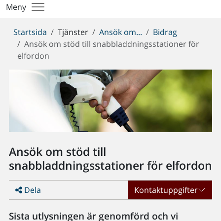
Meny
Du
Startsida
Tjänster
Ansök om...
Bidrag
är
Ansök om stöd till snabbladdningsstationer för
här:
elfordon
Ansök om stöd till
snabbladdningsstationer för elfordon
Dela
Kontaktuppgifter
Sista utlysningen är genomförd och vi