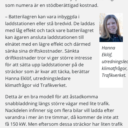
som numera är en stödberättigad kostnad.
– Batterilagren kan vara inbyggda i
laddstationen eller stå bredvid. De laddas
med låg effekt och tack vare batterilagret
kan ägaren ansluta laddstationen till
elnätet med en lägre effekt och därmed
Hanna
sänka sina driftskostnader. Sänkta
Eklöf,
driftkostnader tror vi ger större intresse
utredningsle
för att sätta upp laddstationer på de
klimatfrågor,
sträckor som är kvar att täcka, berättar
Trafikverket.
Hanna Eklöf, utredningsledare
klimatfrågor vid Trafikverket.
Detta är en bra modell för att åstadkomma
snabbladdning längs större vägar med lite trafik.
Nackdelen infinner sig om flera bilar vill ladda efter
varandra i mer än tre timmar, då kommer de inte att
få 150 kW. Men eftersom dessa sträckor har liten trafik