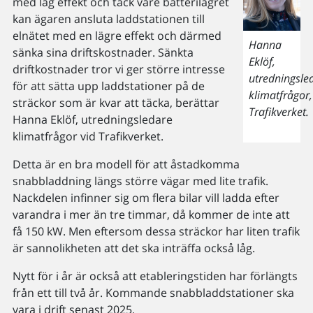
med låg effekt och tack vare batterilagret
kan ägaren ansluta laddstationen till
elnätet med en lägre effekt och därmed
Hanna
sänka sina driftskostnader. Sänkta
Eklöf,
driftkostnader tror vi ger större intresse
utredningsle
för att sätta upp laddstationer på de
klimatfrågor,
sträckor som är kvar att täcka, berättar
Trafikverket.
Hanna Eklöf, utredningsledare
klimatfrågor vid Trafikverket.
Detta är en bra modell för att åstadkomma
snabbladdning längs större vägar med lite trafik.
Nackdelen infinner sig om flera bilar vill ladda efter
varandra i mer än tre timmar, då kommer de inte att
få 150 kW. Men eftersom dessa sträckor har liten trafik
är sannolikheten att det ska inträffa också låg.
Nytt för i år är också att etableringstiden har förlängts
från ett till två år. Kommande snabbladdstationer ska
vara i drift senast 2025.