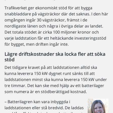
Trafikverket ger ekonomiskt stöd för att bygga
snabbladdare på vägsträckor där det saknas. I den här
omgången ingår 30 vägsträckor, främst i de
nordligaste länen och några i övriga delar av landet.
Det totala stödet är cirka 100 miljoner kronor och
varje laddstation får ett heltäckande investeringsstöd
för bygget, men driften ingår inte.
Lägre driftskostnader ska locka fler att söka
stöd
Det tidigare kravet på att laddstationen alltid ska
kunna leverera 150 kW dygnet runt sänks till att
laddstationen minst ska kunna leverera 150 kW under
tre timmar. Det kan ske med hjälp av ett batterilager
som numera är en stödberättigad kostnad.
– Batterilagren kan vara inbyggda i
laddstationen eller stå bredvid. De laddas