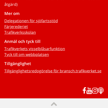
åtgärd)
Mer om
Delegationen för sjöfartsstöd
Färjerederiet
Trafikverksskolan
Anmäl och tyck till
Trafikverkets visselblåsarfunktion
Tyck till om webbplatsen
Tillgänglighet
Tillgänglighetsredogörelse för bransch.trafikverket.se
Facebook
YouTub
Inst
P
Till sidans topp