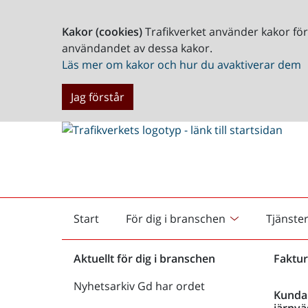
Kakor (cookies)
Trafikverket använder kakor fö
användandet av dessa kakor.
Läs mer om kakor och hur du avaktiverar dem
Jag förstår
Start
För dig i branschen
Tjänste
Startsida
Aktuellt för dig i branschen
Faktur
Nyhetsarkiv Gd har ordet
Kunda
järnvä