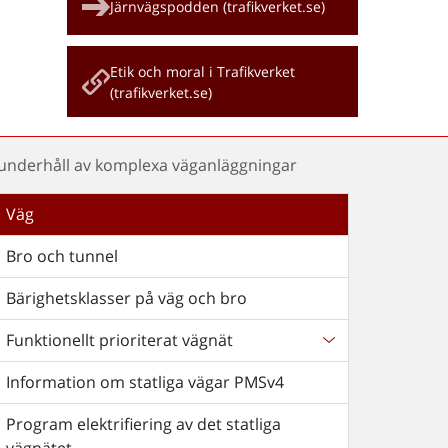
Järnvägspodden (trafikverket.se)
Etik och moral i Trafikverket
(trafikverket.se)
 underhåll av komplexa väganläggningar
Väg
Bro och tunnel
Bärighetsklasser på väg och bro
Funktionellt prioriterat vägnät
Information om statliga vägar PMSv4
Program elektrifiering av det statliga