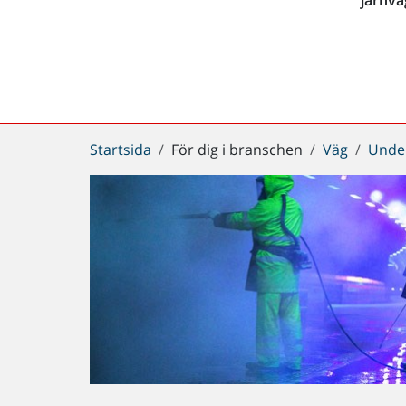
Du
Startsida
För dig i branschen
Väg
Under
är
här: