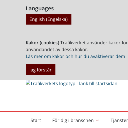
Languages
English (Engelska)
Kakor (cookies)
Trafikverket använder kakor fö
användandet av dessa kakor.
Läs mer om kakor och hur du avaktiverar dem
Jag förstår
Start
För dig i branschen
Tjänste
Startsida