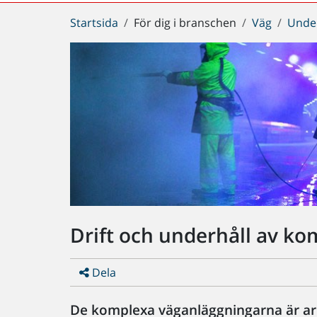
Du
Startsida
För dig i branschen
Väg
Under
är
här:
Drift och underhåll av k
Dela
De komplexa väganläggningarna är arb