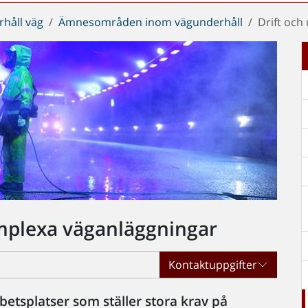
håll väg
Ämnesområden inom vägunderhåll
Drift och
omplexa väganläggningar
Kontaktuppgifter
etsplatser som ställer stora krav på