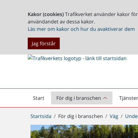
Kakor (cookies)
Trafikverket använder kakor fö
användandet av dessa kakor.
Läs mer om kakor och hur du avaktiverar dem
Jag förstår
Start
För dig i branschen
Tjänste
Startsida
Du
Startsida
För dig i branschen
Väg
Under
är
här: