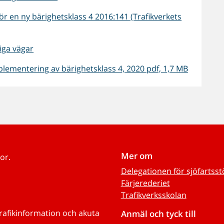
r en ny bärighetsklass 4 2016:141 (Trafikverkets
iga vägar
ementering av bärighetsklass 4, 2020 pdf, 1,7 MB
Mer om
or.
Delegationen för sjöfartss
Färjerederiet
Trafikverksskolan
trafikinformation och akuta
Anmäl och tyck till