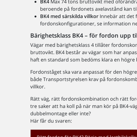
BK4
Max 74 tons bruttovikt med oförändr
beroende på fordonets axelavstånd kan till
BK4 med särskilda villkor
Innebär att det 
fordonskonfigurationer, se information n
Bärighetsklass BK4 – för fordon upp til
Vägar med bärighetsklass 4 tillåter fordonsko
bruttovikt. BK4 består av vägar som har anpas
haft en standard som bedöms klara en högre 
Fordonståget ska vara anpassat för den högre
både Transportstyrelsen krav på fordonskomb
villkor.
Rätt väg, rätt fordonskombination och rätt ford
tre saker att ha koll på när man kör på BK4-väg
dubbelmontage eller inte?
Här får du svaren: