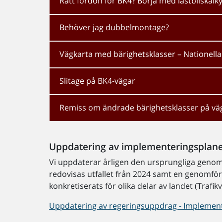
Rätt fordon för BK4? Börja med lastbilskalk
Behöver jag dubbelmontage?
Vägkarta med bärighetsklasser – Nationell
Slitage på BK4-vägar
Remiss om ändrade bärighetsklasser på väga
Uppdatering av implementeringsplane
Vi uppdaterar årligen den ursprungliga genom
redovisas utfallet från 2024 samt en genomf
konkretiserats för olika delar av landet (Trafik
Uppdatering av regeringsuppdrag - Implemente