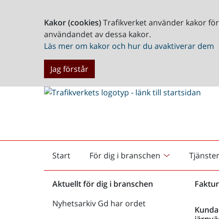
Kakor (cookies)
Trafikverket använder kakor fö
användandet av dessa kakor.
Läs mer om kakor och hur du avaktiverar dem
Jag förstår
Start
För dig i branschen
Tjänste
Startsida
Aktuellt för dig i branschen
Faktur
Nyhetsarkiv Gd har ordet
Kunda
järnvä