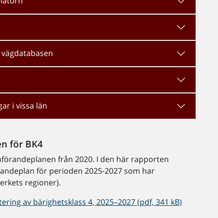
ylatorn
a vägdatabasen
r i vissa län
n för BK4
förandeplanen från 2020. I den här rapporten
örandeplan för perioden 2025-2027 som har
verkets regioner).
ring av bärighetsklass 4, 2025–2027 (pdf, 341 kB)