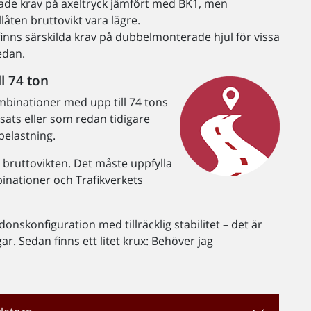
ade krav på axeltryck jämfört med BK1, men
åten bruttovikt vara lägre.
finns särskilda krav på dubbelmonterade hjul för vissa
edan.
l 74 ton
mbinationer med upp till 74 tons
sats eller som redan tidigare
belastning.
 bruttovikten. Det måste uppfylla
inationer och Trafikverkets
onskonfiguration med tillräcklig stabilitet – det är
ar. Sedan finns ett litet krux: Behöver jag