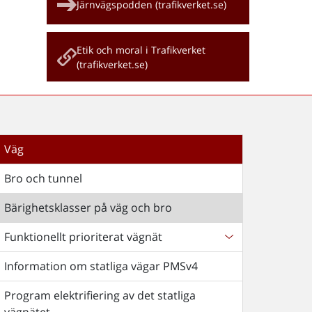
Järnvägspodden (trafikverket.se)
Etik och moral i Trafikverket
(trafikverket.se)
Väg
Bro och tunnel
Bärighetsklasser på väg och bro
Funktionellt prioriterat vägnät
Information om statliga vägar PMSv4
Program elektrifiering av det statliga