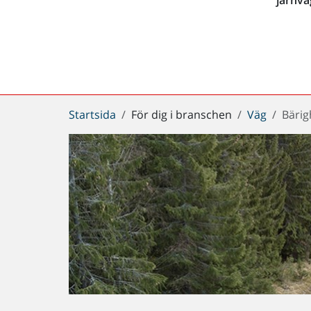
Du
Startsida
För dig i branschen
Väg
Bärig
är
här: