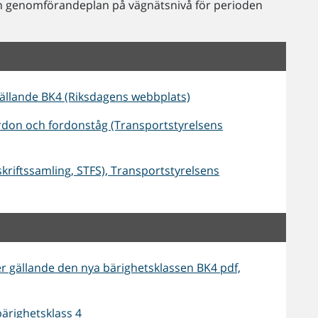
n genomförandeplan på vägnätsnivå för perioden
ällande BK4 (Riksdagens webbplats)
ordon och fordonståg (Transportstyrelsens
skriftssamling, STFS), Transportstyrelsens
 gällande den nya bärighetsklassen BK4 pdf,
ärighetsklass 4