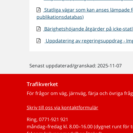
Statliga vägar som kan anses lämpade fö
publikationsdatabas)
Bärighetshöjande åtgärder på icke-statl
Uppdatering av regeringsuppdrag - Impl
Senast uppdaterad/granskad: 2025-11-07
Trafikverket
För frågor om väg, järnväg, färja och övriga fråg
Skriv till oss via kontaktformulär
Ring, 0771-921 921
måndag–fredag kl. 8.00–16.00 (dygnet runt för 