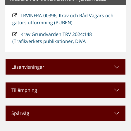
TRVINFRA-00396, Krav och Råd Vägars och
gators utformning (PUBEN)
Krav Grundvärden TRV 2024:148
(Trafikverkets publikationer, DiVA
Läsanvisningar
Tillämpning
Spårväg