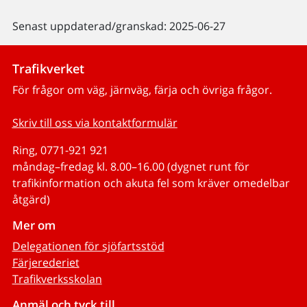
Senast uppdaterad/granskad: 2025-06-27
Trafikverket
För frågor om väg, järnväg, färja och övriga frågor.
Skriv till oss via kontaktformulär
Ring, 0771-921 921
måndag–fredag kl. 8.00–16.00 (dygnet runt för
trafikinformation och akuta fel som kräver omedelbar
åtgärd)
Mer om
Delegationen för sjöfartsstöd
Färjerederiet
Trafikverksskolan
Anmäl och tyck till