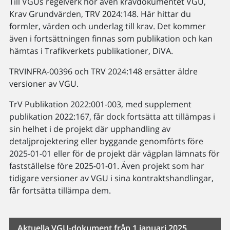
Till VGUs regelverk hör även kravdokumentet VGU,
Krav Grundvärden, TRV 2024:148. Här hittar du
formler, värden och underlag till krav. Det kommer
även i fortsättningen finnas som publikation och kan
hämtas i Trafikverkets publikationer, DiVA.
TRVINFRA-00396 och TRV 2024:148 ersätter äldre
versioner av VGU.
TrV Publikation 2022:001-003, med supplement
publikation 2022:167, får dock fortsätta att tillämpas i
sin helhet i de projekt där upphandling av
detaljprojektering eller byggande genomförts före
2025-01-01 eller för de projekt där vägplan lämnats för
fastställelse före 2025-01-01. Även projekt som har
tidigare versioner av VGU i sina kontraktshandlingar,
får fortsätta tillämpa dem.
Aktuella VGU-dokument från 1 januari 2025