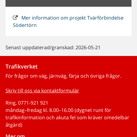
Mer information om projekt Tvärförbindelse
Södertörn
Senast uppdaterad/granskad: 2026-05-21
Trafikverket
För frågor om väg, järnväg, färja och övriga frågor.
Skriv till oss via kontaktformulär
Ring, 0771-921 921
måndag–fredag kl. 8.00–16.00 (dygnet runt för
trafikinformation och akuta fel som kräver omedelbar
åtgärd)
Mer om