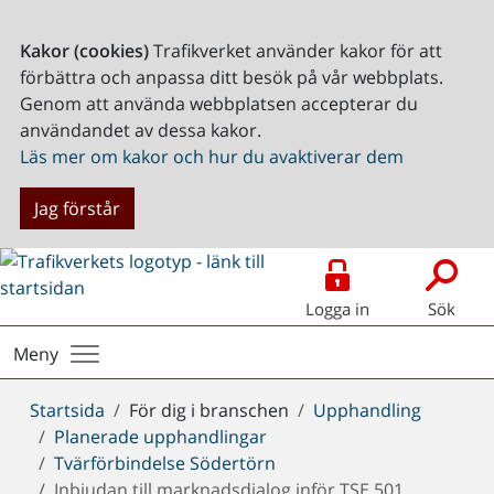
Kakor (cookies)
Trafikverket använder kakor för att
förbättra och anpassa ditt besök på vår webbplats.
Genom att använda webbplatsen accepterar du
användandet av dessa kakor.
Läs mer om kakor och hur du avaktiverar dem
Jag förstår
Logga in
Sök
Meny
Du
Startsida
För dig i branschen
Upphandling
är
Planerade upphandlingar
här:
Tvärförbindelse Södertörn
Inbjudan till marknadsdialog inför TSE 501