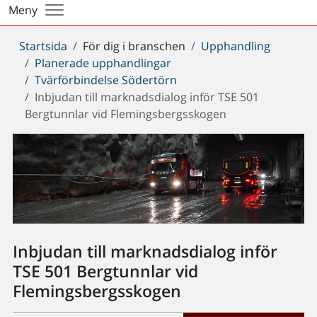
Meny
Du
Startsida
För dig i branschen
Upphandling
är
Planerade upphandlingar
här:
Tvärförbindelse Södertörn
Inbjudan till marknadsdialog inför TSE 501
Bergtunnlar vid Flemingsbergsskogen
Inbjudan till marknadsdialog inför
TSE 501 Bergtunnlar vid
Flemingsbergsskogen