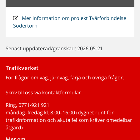
Mer information om projekt Tvärförbindelse
Södertörn
Senast uppdaterad/granskad: 2026-05-21
Trafikverket
För frågor om väg, järnväg, färja och övriga frågor.
Skriv till oss via kontaktformulär
Ring, 0771-921 921
måndag–fredag kl. 8.00–16.00 (dygnet runt för
trafikinformation och akuta fel som kräver omedelbar
åtgärd)
Mer om