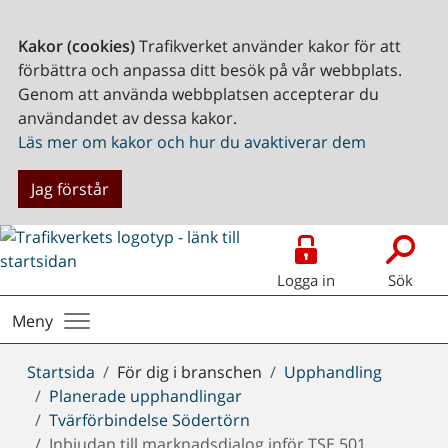
Kakor (cookies)
Trafikverket använder kakor för att
förbättra och anpassa ditt besök på vår webbplats.
Genom att använda webbplatsen accepterar du
användandet av dessa kakor.
Läs mer om kakor och hur du avaktiverar dem
Jag förstår
Logga in
Sök
Meny
Du
Startsida
För dig i branschen
Upphandling
är
Planerade upphandlingar
här:
Tvärförbindelse Södertörn
Inbjudan till marknadsdialog inför TSE 501