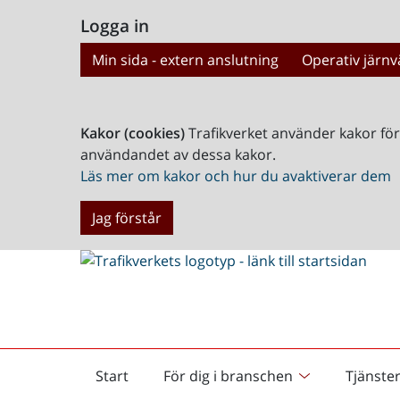
Logga in
Min sida - extern anslutning
Operativ järnv
Kakor (cookies)
Trafikverket använder kakor fö
användandet av dessa kakor.
Läs mer om kakor och hur du avaktiverar dem
Jag förstår
Start
För dig i branschen
Tjänste
Startsida