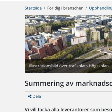
Du
Startsida
För dig i branschen
Upphandlin
är
här:
Illustrationsbild över trafikplats Högskolan.
Summering av marknadsdi
Dela
Vi vill tacka alla leverantörer som be