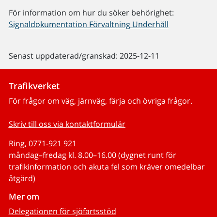
För information om hur du söker behörighet:
Signaldokumentation Förvaltning Underhåll
Senast uppdaterad/granskad: 2025-12-11
Trafikverket
För frågor om väg, järnväg, färja och övriga frågor.
Skriv till oss via kontaktformulär
Ring, 0771-921 921
måndag–fredag kl. 8.00–16.00 (dygnet runt för
trafikinformation och akuta fel som kräver omedelbar
åtgärd)
Mer om
Delegationen för sjöfartsstöd