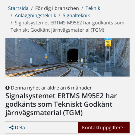
Du
Startsida
För dig i branschen
Teknik
är
Anläggningsteknik
Signalteknik
här:
Signalsystemet ERTMS M95E2 har godkänts som
Tekniskt Godkänt järnvägsmaterial (TGM)
Denna nyhet är äldre än 6 månader
Signalsystemet ERTMS M95E2 har
godkänts som Tekniskt Godkänt
järnvägsmaterial (TGM)
Dela
Kontaktuppgifter