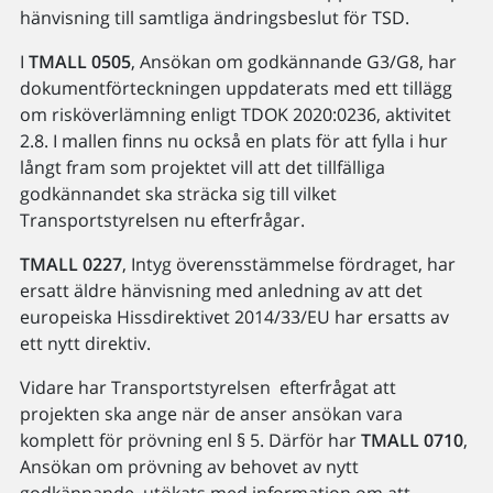
hänvisning till samtliga ändringsbeslut för TSD.
I
TMALL 0505
, Ansökan om godkännande G3/G8, har
dokumentförteckningen uppdaterats med ett tillägg
om risköverlämning enligt TDOK 2020:0236, aktivitet
2.8. I mallen finns nu också en plats för att fylla i hur
långt fram som projektet vill att det tillfälliga
godkännandet ska sträcka sig till vilket
Transportstyrelsen nu efterfrågar.
TMALL 0227
, Intyg överensstämmelse fördraget, har
ersatt äldre hänvisning med anledning av att det
europeiska Hissdirektivet 2014/33/EU har ersatts av
ett nytt direktiv.
Vidare har Transportstyrelsen efterfrågat att
projekten ska ange när de anser ansökan vara
komplett för prövning enl § 5. Därför har
TMALL 0710
,
Ansökan om prövning av behovet av nytt