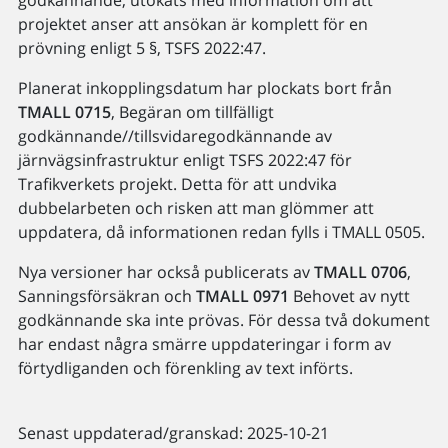
godkännande, utökats med information om att
projektet anser att ansökan är komplett för en
prövning enligt 5 §, TSFS 2022:47.
Planerat inkopplingsdatum har plockats bort från
TMALL 0715
, Begäran om tillfälligt
godkännande//tillsvidaregodkännande av
järnvägsinfrastruktur enligt TSFS 2022:47 för
Trafikverkets projekt. Detta för att undvika
dubbelarbeten och risken att man glömmer att
uppdatera, då informationen redan fylls i TMALL 0505.
Nya versioner har också publicerats av
TMALL 0706
,
Sanningsförsäkran och
TMALL 0971
Behovet av nytt
godkännande ska inte prövas. För dessa två dokument
har endast några smärre uppdateringar i form av
förtydliganden och förenkling av text införts.
Senast uppdaterad/granskad: 2025-10-21