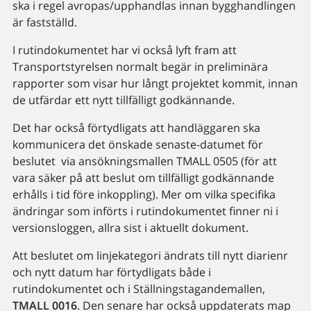
ska i regel avropas/upphandlas innan bygghandlingen
är fastställd.
I rutindokumentet har vi också lyft fram att
Transportstyrelsen normalt begär in preliminära
rapporter som visar hur långt projektet kommit, innan
de utfärdar ett nytt tillfälligt godkännande.
Det har också förtydligats att handläggaren ska
kommunicera det önskade senaste-datumet för
beslutet via ansökningsmallen TMALL 0505 (för att
vara säker på att beslut om tillfälligt godkännande
erhålls i tid före inkoppling). Mer om vilka specifika
ändringar som införts i rutindokumentet finner ni i
versionsloggen, allra sist i aktuellt dokument.
Att beslutet om linjekategori ändrats till nytt diarienr
och nytt datum har förtydligats både i
rutindokumentet och i Ställningstagandemallen,
TMALL 0016
. Den senare har också uppdaterats map