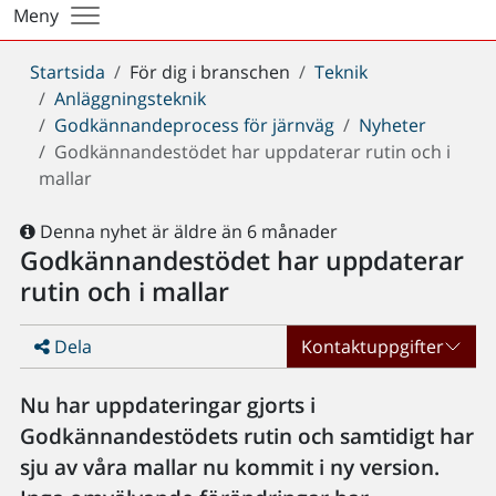
Meny
Du
Startsida
För dig i branschen
Teknik
är
Anläggningsteknik
här:
Godkännandeprocess för järnväg
Nyheter
Godkännandestödet har uppdaterar rutin och i
mallar
Denna nyhet är äldre än 6 månader
Godkännandestödet har uppdaterar
rutin och i mallar
Dela
Kontaktuppgifter
Nu har uppdateringar gjorts i
Godkännandestödets rutin och samtidigt har
sju av våra mallar nu kommit i ny version.