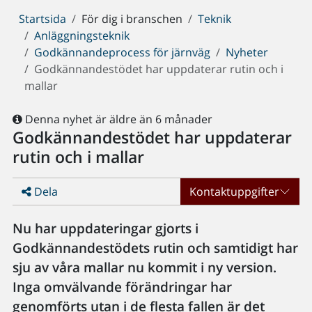
Du
Startsida
För dig i branschen
Teknik
är
Anläggningsteknik
här:
Godkännandeprocess för järnväg
Nyheter
Godkännandestödet har uppdaterar rutin och i
mallar
Denna nyhet är äldre än 6 månader
Godkännandestödet har uppdaterar
rutin och i mallar
Dela
Kontaktuppgifter
Nu har uppdateringar gjorts i
Godkännandestödets rutin och samtidigt har
sju av våra mallar nu kommit i ny version.
Inga omvälvande förändringar har
genomförts utan i de flesta fallen är det