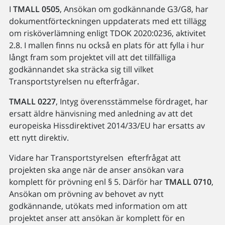
I
TMALL 0505
, Ansökan om godkännande G3/G8, har
dokumentförteckningen uppdaterats med ett tillägg
om risköverlämning enligt TDOK 2020:0236, aktivitet
2.8. I mallen finns nu också en plats för att fylla i hur
långt fram som projektet vill att det tillfälliga
godkännandet ska sträcka sig till vilket
Transportstyrelsen nu efterfrågar.
TMALL 0227
, Intyg överensstämmelse fördraget, har
ersatt äldre hänvisning med anledning av att det
europeiska Hissdirektivet 2014/33/EU har ersatts av
ett nytt direktiv.
Vidare har Transportstyrelsen efterfrågat att
projekten ska ange när de anser ansökan vara
komplett för prövning enl § 5. Därför har
TMALL 0710
,
Ansökan om prövning av behovet av nytt
godkännande, utökats med information om att
projektet anser att ansökan är komplett för en