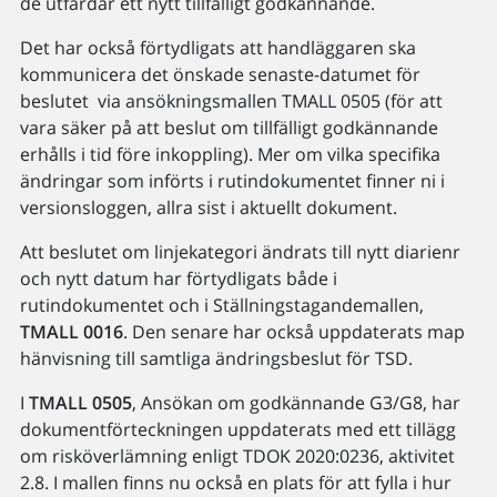
de utfärdar ett nytt tillfälligt godkännande.
Det har också förtydligats att handläggaren ska
kommunicera det önskade senaste-datumet för
beslutet via ansökningsmallen TMALL 0505 (för att
vara säker på att beslut om tillfälligt godkännande
erhålls i tid före inkoppling). Mer om vilka specifika
ändringar som införts i rutindokumentet finner ni i
versionsloggen, allra sist i aktuellt dokument.
Att beslutet om linjekategori ändrats till nytt diarienr
och nytt datum har förtydligats både i
rutindokumentet och i Ställningstagandemallen,
TMALL 0016
. Den senare har också uppdaterats map
hänvisning till samtliga ändringsbeslut för TSD.
I
TMALL 0505
, Ansökan om godkännande G3/G8, har
dokumentförteckningen uppdaterats med ett tillägg
om risköverlämning enligt TDOK 2020:0236, aktivitet
2.8. I mallen finns nu också en plats för att fylla i hur