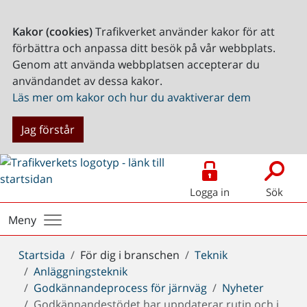
Kakor (cookies)
Trafikverket använder kakor för att
förbättra och anpassa ditt besök på vår webbplats.
Genom att använda webbplatsen accepterar du
användandet av dessa kakor.
Läs mer om kakor och hur du avaktiverar dem
Jag förstår
Logga in
Sök
Meny
Du
Startsida
För dig i branschen
Teknik
är
Anläggningsteknik
här:
Godkännandeprocess för järnväg
Nyheter
Godkännandestödet har uppdaterar rutin och i