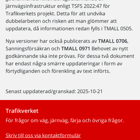
järnvägsinfrastruktur enligt TSFS 2022:47 för
Trafikverkets projekt. Detta för att undvika
dubbelarbeten och risken att man glömmer att
uppdatera, då informationen redan fylls i TMALL 0505.
Nya versioner har också publicerats av
TMALL 0706
,
Sanningsförsäkran och
TMALL 0971
Behovet av nytt
godkännande ska inte prövas. För dessa två dokument
har endast några smärre uppdateringar i form av
förtydliganden och förenkling av text införts.
Senast uppdaterad/granskad: 2025-10-21
Trafikverket
För frågor om väg, järnväg, färja och övriga frågor.
Skriv till oss via kontaktformulär