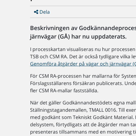
Dela
Beskrivningen av Godkännandeproces
järnvägar (GÅ) har nu uppdaterats.
I processkartan visualiseras nu hur processe
TSB och CSM RA. Det är också tydligare vilka l
Genomföra åtgärder på vägar och järnvägar (
För CSM RA-processen har mallarna för Syste
Förslagsställarens försäkran publicerats. Und
fler CSM RA-mallar fastställda.
När det gäller Godkännandestödets egna mallar
Ställningstagandemallen, TMALL 0016. Till ex
med godkänt som Tekniskt Godkänt Material. I
delsystem, förtydligats att de åtgärder man 
presenteras tillsammans med en motivering ti