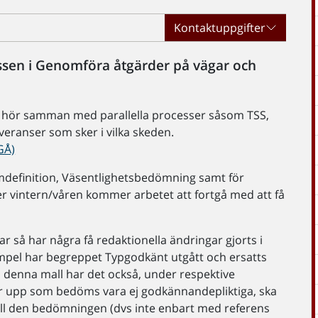
Kontaktuppgifter
sen i Genomföra åtgärder på vägar och
n hör samman med parallella processer såsom TSS,
everanser som sker i vilka skeden.
GÅ)
mdefinition, Väsentlighetsbedömning samt för
er vintern/våren kommer arbetet att fortgå med att få
 så har några få redaktionella ändringar gjorts i
empel har begreppet Typgodkänt utgått och ersatts
 denna mall har det också, under respektive
tar upp som bedöms vara ej godkännandepliktiga, ska
ll den bedömningen (dvs inte enbart med referens