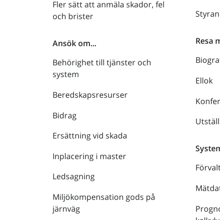
Fler sätt att anmäla skador, fel
Styra
och brister
Resa 
Ansök om...
Biogra
Behörighet till tjänster och
system
Ellok
Beredskapsresurser
Konfe
Bidrag
Utstäl
Ersättning vid skada
Syste
Inplacering i master
Förval
Ledsagning
Mätdat
Miljökompensation gods på
Progno
järnväg