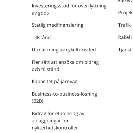
kalkyl
Investeringsstöd för överflyttning
Projek
av gods
Trafik
Statlig medfinansiering
Rakel i
Tillstånd
Tjänst
Utmärkning av cykelturistled
Fler sätt att ansöka om bidrag
och tillstånd
Kapacitet på järnväg
Business-to-business-lösning
(B2B)
Bidrag för etablering av
anläggningar för
nykterhetskontroller