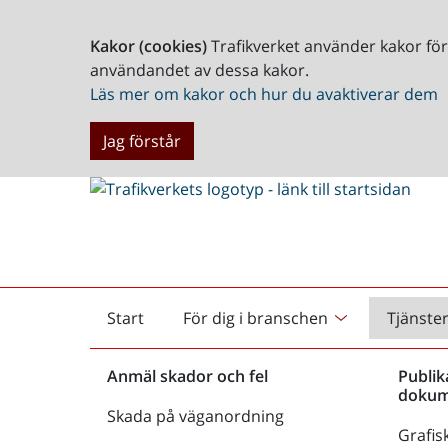
Kakor (cookies)
Trafikverket använder kakor fö
användandet av dessa kakor.
Läs mer om kakor och hur du avaktiverar dem
Jag förstår
Start
För dig i branschen
Tjänste
Startsida
Anmäl skador och fel
Publik
dokum
Skada på väganordning
Grafisk