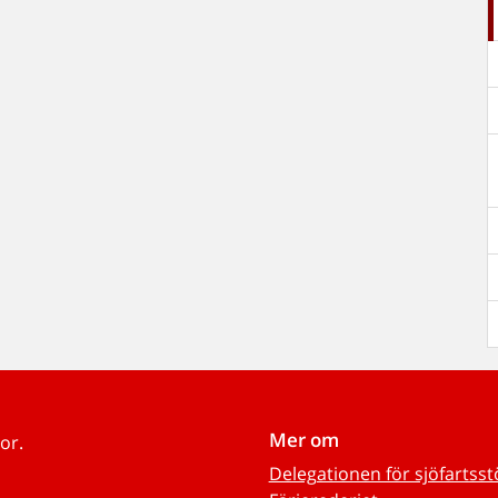
Mer om
or.
Delegationen för sjöfartss