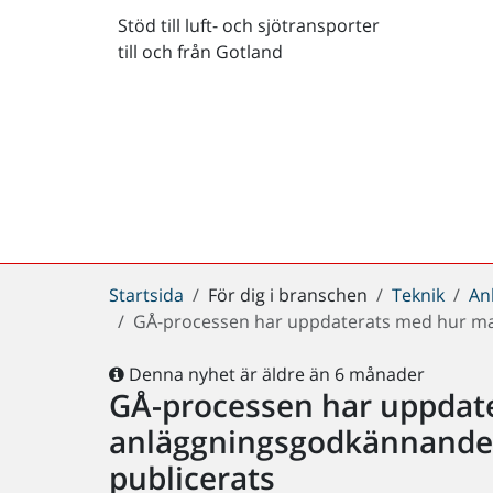
Stöd till luft- och sjötransporter
till och från Gotland
Du
Startsida
För dig i branschen
Teknik
An
är
GÅ-processen har uppdaterats med hur man
här:
Denna nyhet är äldre än 6 månader
GÅ-processen har uppdat
anläggningsgodkännande 
publicerats