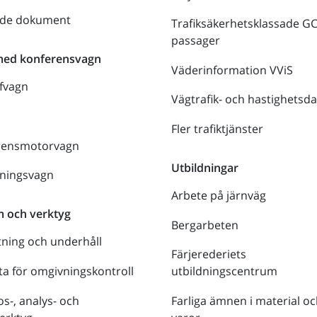
nde dokument
Trafiksäkerhetsklassade G
passager
med konferensvagn
Väderinformation VViS
fvagn
Vägtrafik- och hastighetsda
Fler trafiktjänster
rensmotorvagn
Utbildningar
lningsvagn
Arbete på järnväg
m och verktyg
Bergarbeten
tning och underhåll
Färjerederiets
a för omgivningskontroll
utbildningscentrum
s-, analys- och
Farliga ämnen i material oc