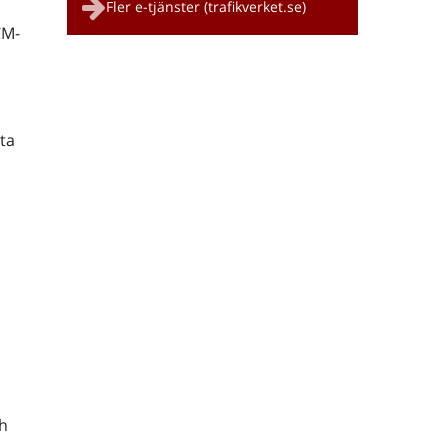
Fler e-tjänster (trafikverket.se)
CM-
ta
h