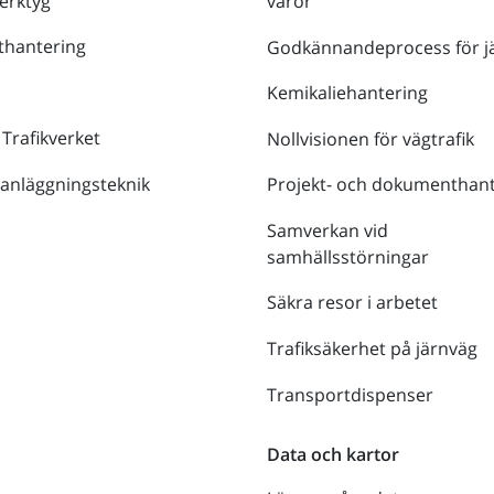
verktyg
varor
thantering
Godkännandeprocess för j
Kemikaliehantering
 Trafikverket
Nollvisionen för vägtrafik
 anläggningsteknik
Projekt- och dokumenthant
Samverkan vid
samhällsstörningar
Säkra resor i arbetet
Trafiksäkerhet på järnväg
Transportdispenser
Data och kartor