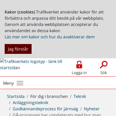
Kakor (cookies)
Trafikverket använder kakor för att
förbättra och anpassa ditt besök på vår webbplats.
Genom att använda webbplatsen accepterar du
användandet av dessa kakor.
Läs mer om kakor och hur du avaktiverar dem
Jag förstår
Logga in
Sök
Meny
Du
Startsida
För dig i branschen
Teknik
är
Anläggningsteknik
här:
Godkännandeprocess för järnväg
Nyheter
GÅ-processen har uppdaterats med hur man