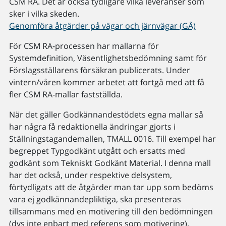
CSM RA. Det är också tydligare vilka leveranser som
sker i vilka skeden.
Genomföra åtgärder på vägar och järnvägar (GÅ)
För CSM RA-processen har mallarna för
Systemdefinition, Väsentlighetsbedömning samt för
Förslagsställarens försäkran publicerats. Under
vintern/våren kommer arbetet att fortgå med att få
fler CSM RA-mallar fastställda.
När det gäller Godkännandestödets egna mallar så
har några få redaktionella ändringar gjorts i
Ställningstagandemallen, TMALL 0016. Till exempel har
begreppet Typgodkänt utgått och ersatts med
godkänt som Tekniskt Godkänt Material. I denna mall
har det också, under respektive delsystem,
förtydligats att de åtgärder man tar upp som bedöms
vara ej godkännandepliktiga, ska presenteras
tillsammans med en motivering till den bedömningen
(dvs inte enbart med referens som motivering).