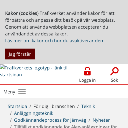
Kakor (cookies)
Trafikverket använder kakor för att
förbättra och anpassa ditt besök på vår webbplats.
Genom att använda webbplatsen accepterar du
användandet av dessa kakor.
Läs mer om kakor och hur du avaktiverar dem
Jag förstår
Logga in
Sök
Meny
Du
Startsida
För dig i branschen
Teknik
är
Anläggningsteknik
här:
Godkännandeprocess för järnväg
Nyheter
Tillfälligt godkännande för Alex-anläggningar för