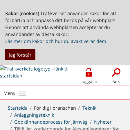
Kakor (cookies)
Trafikverket använder kakor för att
förbättra och anpassa ditt besök på vår webbplats.
Genom att använda webbplatsen accepterar du
användandet av dessa kakor.
Läs mer om kakor och hur du avaktiverar dem
Jag förstår
Logga in
Sök
Meny
Du
Startsida
För dig i branschen
Teknik
är
Anläggningsteknik
här:
Godkännandeprocess för järnväg
Nyheter
Tillfälligt godkännande för Alex-anläggningar för