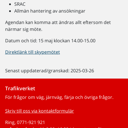
SRAC
Allmän hantering av ansökningar
Agendan kan komma att ändras allt eftersom det
närmar sig möte.
Datum och tid: 15 maj klockan 14.00-15.00
Direktlänk till skypemötet
Senast uppdaterad/granskad: 2025-03-26
Trafikverket
För frågor om väg, järnväg, färja och övriga frågor.
Skriv till oss via kontaktformulär
Ring, 0771-921 921