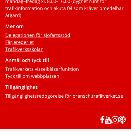
måndag–fredag kl. 8.00–16.00 (dygnet runt för
trafikinformation och akuta fel som kräver omedelbar
åtgärd)
Mer om
Delegationen för sjöfartsstöd
Färjerederiet
Trafikverksskolan
Anmäl och tyck till
Trafikverkets visselblåsarfunktion
Tyck till om webbplatsen
Tillgänglighet
Tillgänglighetsredogörelse för bransch.trafikverket.se
Facebook
YouTub
Inst
P