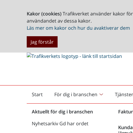
Kakor (cookies)
Trafikverket använder kakor fö
användandet av dessa kakor.
Läs mer om kakor och hur du avaktiverar dem
Jag förstår
Start
För dig i branschen
Tjänste
Startsida
Aktuellt för dig i branschen
Faktur
Nyhetsarkiv Gd har ordet
Kunda
järnvä