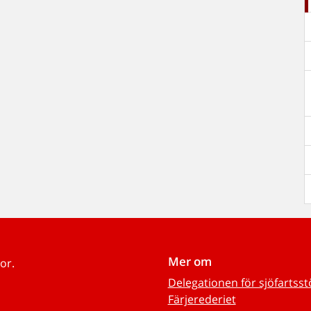
Mer om
or.
Delegationen för sjöfartss
Färjerederiet