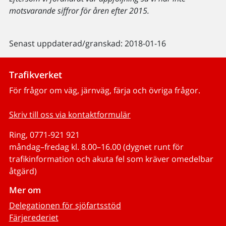
motsvarande siffror för åren efter 2015.
Senast uppdaterad/granskad: 2018-01-16
Trafikverket
För frågor om väg, järnväg, färja och övriga frågor.
Skriv till oss via kontaktformulär
Ring, 0771-921 921
måndag–fredag kl. 8.00–16.00 (dygnet runt för
trafikinformation och akuta fel som kräver omedelbar
åtgärd)
Mer om
Delegationen för sjöfartsstöd
Färjerederiet