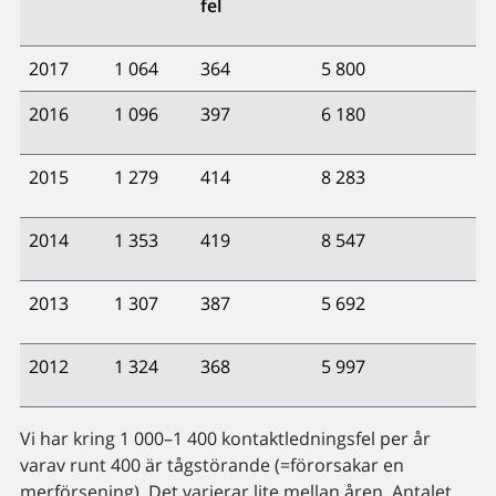
fel
2017
1 064
364
5 800
2016
1 096
397
6 180
2015
1 279
414
8 283
2014
1 353
419
8 547
2013
1 307
387
5 692
2012
1 324
368
5 997
Vi har kring 1 000–1 400 kontaktledningsfel per år
varav runt 400 är tågstörande (=förorsakar en
merförsening). Det varierar lite mellan åren. Antalet