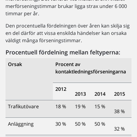
merförseningstimmar brukar ligga strax under 6 000
timmar per år.
Den procentuella fördelningen över åren kan skilja sig
en del därför att vissa enskilda händelser kan orsaka
väldigt många förseningstimmar.
Procentuell fördelning mellan feltyperna:
Orsak
Procent av
kontaktledningsförseningarna
2012
2013
2014
2015
Trafikutövare
18 %
19 %
15 %
38 %
Anläggning
30 %
50 %
50 %
32 %