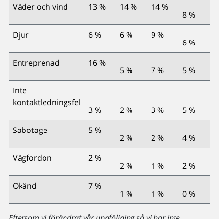
Väder och vind
13 %
14 %
14 %
8 %
Djur
6 %
6 %
9 %
6 %
Entreprenad
16 %
5 %
7 %
5 %
Inte
kontaktledningsfel
3 %
2 %
3 %
5 %
Sabotage
5 %
2 %
2 %
4 %
Vägfordon
2 %
2 %
1 %
2 %
Okänd
7 %
1 %
1 %
0 %
Eftersom vi förändrat vår uppföljning så vi har inte