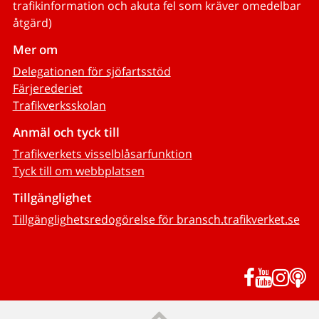
trafikinformation och akuta fel som kräver omedelbar
åtgärd)
Mer om
Delegationen för sjöfartsstöd
Färjerederiet
Trafikverksskolan
Anmäl och tyck till
Trafikverkets visselblåsarfunktion
Tyck till om webbplatsen
Tillgänglighet
Tillgänglighetsredogörelse för bransch.trafikverket.se
Facebook
YouTub
Inst
P
Till sidans topp