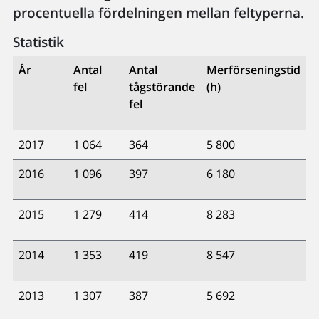
procentuella fördelningen mellan feltyperna.
Statistik
År
Antal
Antal
Merförseningstid
fel
tågstörande
(h)
fel
2017
1 064
364
5 800
2016
1 096
397
6 180
2015
1 279
414
8 283
2014
1 353
419
8 547
2013
1 307
387
5 692