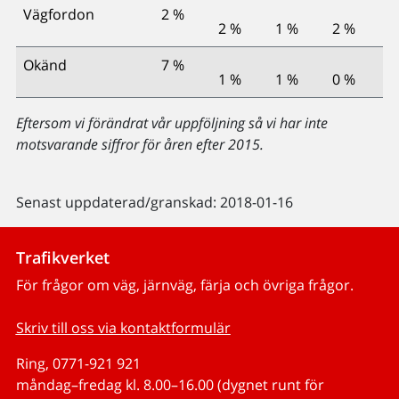
Vägfordon
2 %
2 %
1 %
2 %
Okänd
7 %
1 %
1 %
0 %
Eftersom vi förändrat vår uppföljning så vi har inte
motsvarande siffror för åren efter 2015.
Senast uppdaterad/granskad: 2018-01-16
Trafikverket
För frågor om väg, järnväg, färja och övriga frågor.
Skriv till oss via kontaktformulär
Ring, 0771-921 921
måndag–fredag kl. 8.00–16.00 (dygnet runt för