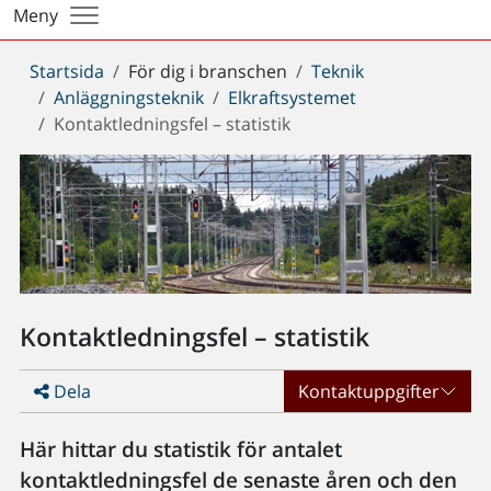
Meny
Du
Startsida
För dig i branschen
Teknik
är
Anläggningsteknik
Elkraftsystemet
här:
Kontaktledningsfel – statistik
Kontaktledningsfel – statistik
Dela
Kontaktuppgifter
Här hittar du statistik för antalet
kontaktledningsfel de senaste åren och den