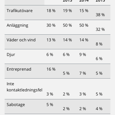
Trafikutövare
18 %
19 %
15 %
38 %
Anläggning
30 %
50 %
50 %
32 %
Väder och vind
13 %
14 %
14 %
8 %
Djur
6 %
6 %
9 %
6 %
Entreprenad
16 %
5 %
7 %
5 %
Inte
kontaktledningsfel
3 %
2 %
3 %
5 %
Sabotage
5 %
2 %
2 %
4 %