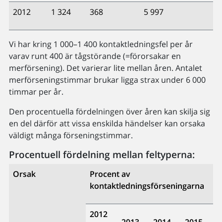
2012
1 324
368
5 997
Vi har kring 1 000–1 400 kontaktledningsfel per år
varav runt 400 är tågstörande (=förorsakar en
merförsening). Det varierar lite mellan åren. Antalet
merförseningstimmar brukar ligga strax under 6 000
timmar per år.
Den procentuella fördelningen över åren kan skilja sig
en del därför att vissa enskilda händelser kan orsaka
väldigt många förseningstimmar.
Procentuell fördelning mellan feltyperna:
Orsak
Procent av
kontaktledningsförseningarna
2012
2013
2014
2015