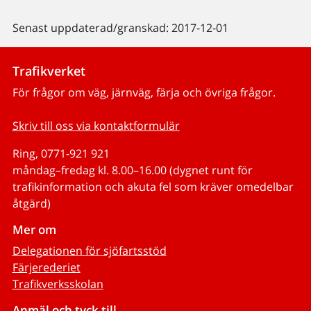
Senast uppdaterad/granskad: 2017-12-01
Trafikverket
För frågor om väg, järnväg, färja och övriga frågor.
Skriv till oss via kontaktformulär
Ring, 0771-921 921
måndag–fredag kl. 8.00–16.00 (dygnet runt för
trafikinformation och akuta fel som kräver omedelbar
åtgärd)
Mer om
Delegationen för sjöfartsstöd
Färjerederiet
Trafikverksskolan
Anmäl och tyck till