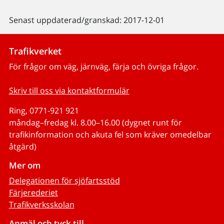
Senast uppdaterad/granskad: 2017-12-01
Trafikverket
För frågor om väg, järnväg, färja och övriga frågor.
Skriv till oss via kontaktformulär
Ring, 0771-921 921
måndag–fredag kl. 8.00–16.00 (dygnet runt för
trafikinformation och akuta fel som kräver omedelbar
åtgärd)
Mer om
Delegationen för sjöfartsstöd
Färjerederiet
Trafikverksskolan
Anmäl och tyck till