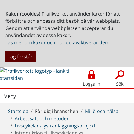
Kakor (cookies)
Trafikverket använder kakor för att
förbättra och anpassa ditt besök på vår webbplats.
Genom att använda webbplatsen accepterar du
användandet av dessa kakor.
Läs mer om kakor och hur du avaktiverar dem
Jag förstår
Logga in
Sök
Meny
Du
Startsida
För dig i branschen
Miljö och hälsa
är
Arbetssätt och metoder
här:
Livscykelanalys i anläggningsprojekt
Introduktion till livscykelanalys