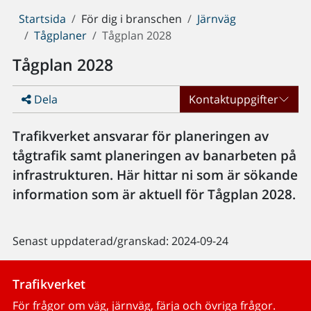
Du
Startsida
För dig i branschen
Järnväg
är
Tågplaner
Tågplan 2028
här:
Tågplan 2028
Dela
Kontaktuppgifter
Trafikverket ansvarar för planeringen av
tågtrafik samt planeringen av banarbeten på
infrastrukturen. Här hittar ni som är sökande
information som är aktuell för Tågplan 2028.
Senast uppdaterad/granskad: 2024-09-24
Trafikverket
För frågor om väg, järnväg, färja och övriga frågor.