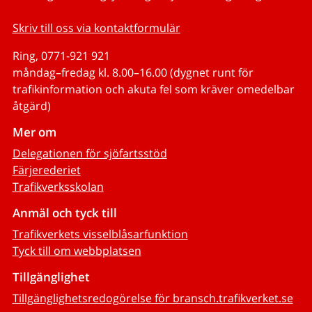
Skriv till oss via kontaktformulär
Ring, 0771-921 921
måndag–fredag kl. 8.00–16.00 (dygnet runt för
trafikinformation och akuta fel som kräver omedelbar
åtgärd)
Mer om
Delegationen för sjöfartsstöd
Färjerederiet
Trafikverksskolan
Anmäl och tyck till
Trafikverkets visselblåsarfunktion
Tyck till om webbplatsen
Tillgänglighet
Tillgänglighetsredogörelse för bransch.trafikverket.se