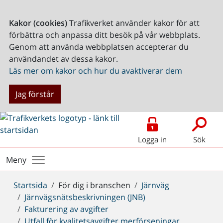
Kakor (cookies)
Trafikverket använder kakor för att
förbättra och anpassa ditt besök på vår webbplats.
Genom att använda webbplatsen accepterar du
användandet av dessa kakor.
Läs mer om kakor och hur du avaktiverar dem
Jag förstår
Logga in
Sök
Meny
Du
Startsida
För dig i branschen
Järnväg
är
Järnvägsnätsbeskrivningen (JNB)
här:
Fakturering av avgifter
Utfall för kvalitetsavgifter merförseningar