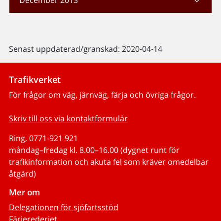
Senast uppdaterad/granskad: 2020-04-14
Trafikverket
För frågor om väg, järnväg, färja och övriga frågor.
Skriv till oss via kontaktformulär
Ring, 0771-921 921
måndag–fredag kl. 8.00–16.00 (dygnet runt för
trafikinformation och akuta fel som kräver omedelbar
åtgärd)
Mer om
Delegationen för sjöfartsstöd
Färjerederiet