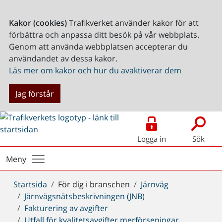
Kakor (cookies)
Trafikverket använder kakor för att
förbättra och anpassa ditt besök på vår webbplats.
Genom att använda webbplatsen accepterar du
användandet av dessa kakor.
Läs mer om kakor och hur du avaktiverar dem
Jag förstår
Logga in
Sök
Meny
Du
Startsida
För dig i branschen
Järnväg
är
Järnvägsnätsbeskrivningen (JNB)
här:
Fakturering av avgifter
Utfall för kvalitetsavgifter merförseningar