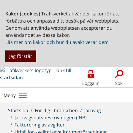
Kakor (cookies)
Trafikverket använder kakor för att
förbättra och anpassa ditt besök på vår webbplats.
Genom att använda webbplatsen accepterar du
användandet av dessa kakor.
Läs mer om kakor och hur du avaktiverar dem
Jag förstår
Logga in
Sök
Meny
Du
Startsida
För dig i branschen
Järnväg
är
Järnvägsnätsbeskrivningen (JNB)
här:
Fakturering av avgifter
Utfall för kvalitetsavgifter merförseningar