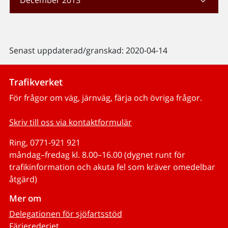
Senast uppdaterad/granskad: 2020-04-14
Trafikverket
För frågor om väg, järnväg, färja och övriga frågor.
Skriv till oss via kontaktformulär
Ring, 0771-921 921
måndag–fredag kl. 8.00–16.00 (dygnet runt för
trafikinformation och akuta fel som kräver omedelbar
åtgärd)
Mer om
Delegationen för sjöfartsstöd
Färjerederiet