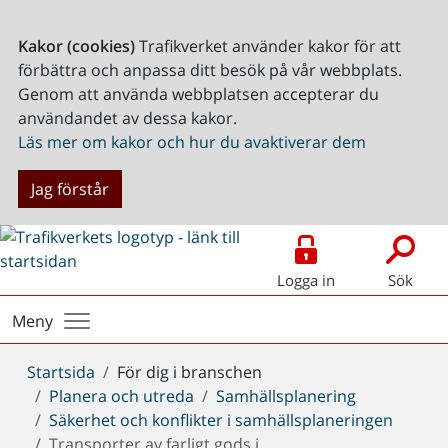
Kakor (cookies)
Trafikverket använder kakor för att
förbättra och anpassa ditt besök på vår webbplats.
Genom att använda webbplatsen accepterar du
användandet av dessa kakor.
Läs mer om kakor och hur du avaktiverar dem
Jag förstår
Logga in
Sök
Meny
Du
Startsida
För dig i branschen
är
Planera och utreda
Samhällsplanering
här:
Säkerhet och konflikter i samhällsplaneringen
Transporter av farligt gods i