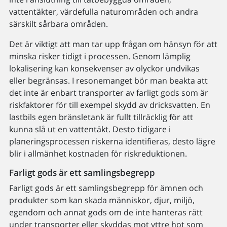
vattentäkter, värdefulla naturområden och andra
särskilt sårbara områden.
Det är viktigt att man tar upp frågan om hänsyn för att
minska risker tidigt i processen. Genom lämplig
lokalisering kan konsekvenser av olyckor undvikas
eller begränsas. I resonemanget bör man beakta att
det inte är enbart transporter av farligt gods som är
riskfaktorer för till exempel skydd av dricksvatten. En
lastbils egen bränsletank är fullt tillräcklig för att
kunna slå ut en vattentäkt. Desto tidigare i
planeringsprocessen riskerna identifieras, desto lägre
blir i allmänhet kostnaden för riskreduktionen.
Farligt gods är ett samlingsbegrepp
Farligt gods är ett samlingsbegrepp för ämnen och
produkter som kan skada människor, djur, miljö,
egendom och annat gods om de inte hanteras rätt
under transporter eller skyddas mot yttre hot som