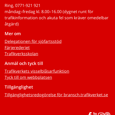
Ring, 0771-921 921
måndag–fredag kl. 8.00–16.00 (dygnet runt för
trafikinformation och akuta fel som kräver omedelbar
åtgärd)
Mer om
Delegationen för sjöfartsstöd
Färjerederiet
Trafikverksskolan
Anmäl och tyck till
Trafikverkets visselblåsarfunktion
Tyck till om webbplatsen
Tillgänglighet
Tillgänglighetsredogörelse för bransch.trafikverket.se
Facebook
YouTub
Inst
P