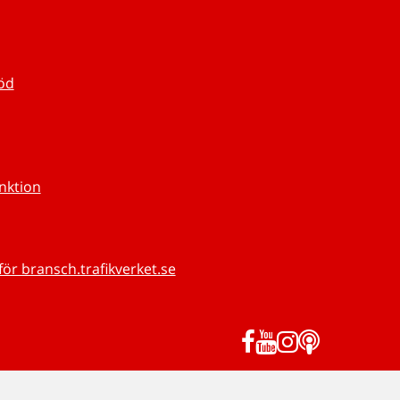
töd
unktion
för bransch.trafikverket.se
Facebook
YouTube
Instagram
Podd