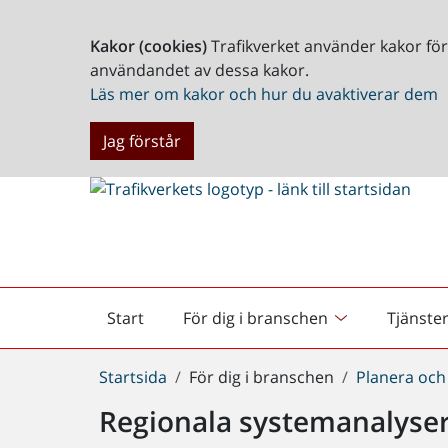
Kakor (cookies)
Trafikverket använder kakor fö
användandet av dessa kakor.
Läs mer om kakor och hur du avaktiverar dem
Jag förstår
Start
För dig i branschen
Tjänste
Startsida
Du
Startsida
För dig i branschen
Planera och
är
Regionala systemanalyse
här: