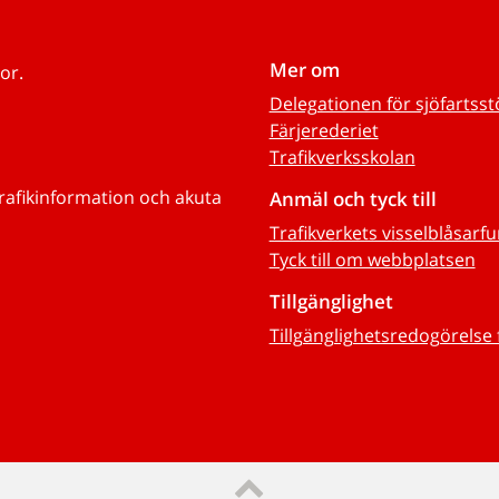
Mer om
or.
Delegationen för sjöfartss
Färjerederiet
Trafikverksskolan
trafikinformation och akuta
Anmäl och tyck till
Trafikverkets visselblåsarf
Tyck till om webbplatsen
Tillgänglighet
Tillgänglighetsredogörelse 
Till sidans topp