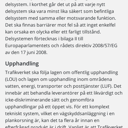
delsystem. I korthet går det ut på att varje nytt
delsystem ska vara minst lika säkert som befintliga
delsystem med samma eller motsvarande funktion.
Det ska finnas barriärer mot fel så att inget enkelfel
kan orsaka en olycka eller ett farligt tillstånd.
Delsystemen förtecknas i bilaga II till
Europaparlamentets och rådets direktiv 2008/57/EG
av den 17 juni 2008.
Upphandling
Trafikverket ska följa lagen om offentlig upphandling
(LOU) och lagen om upphandling inom områdena
vatten, energi, transporter och posttjänster (LUF). Det
innebär att behandla leverantörer på ett likvärdigt och
icke-diskriminerande sätt och genomföra
upphandlingar på ett öppet vis. För ett komplext
tekniskt system, vilket en vägskyddsanläggning i en
plankorsning är, kan det ta flera år innan en
efterfrågad produkt är i drift. Vanligt är att Trafikverket