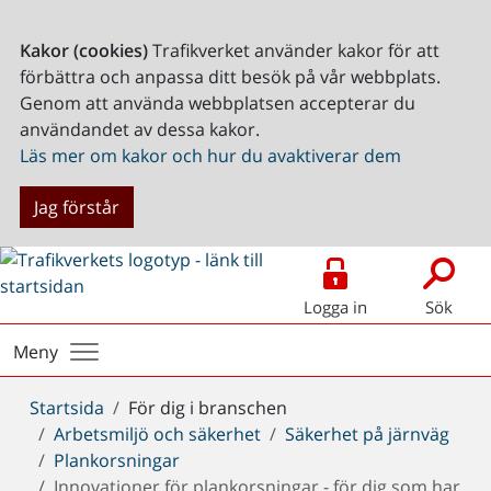
Kakor (cookies)
Trafikverket använder kakor för att
förbättra och anpassa ditt besök på vår webbplats.
Genom att använda webbplatsen accepterar du
användandet av dessa kakor.
Läs mer om kakor och hur du avaktiverar dem
Jag förstår
Logga in
Sök
Meny
Du
Startsida
För dig i branschen
är
Arbetsmiljö och säkerhet
Säkerhet på järnväg
här:
Plankorsningar
Innovationer för plankorsningar - för dig som har