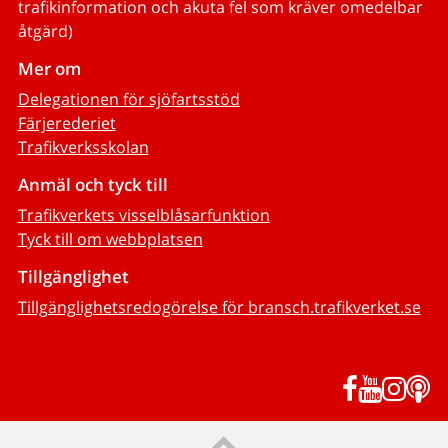
trafikinformation och akuta fel som kräver omedelbar
åtgärd)
Mer om
Delegationen för sjöfartsstöd
Färjerederiet
Trafikverksskolan
Anmäl och tyck till
Trafikverkets visselblåsarfunktion
Tyck till om webbplatsen
Tillgänglighet
Tillgänglighetsredogörelse för bransch.trafikverket.se
Facebook
YouTub
Inst
P
Till sidans topp