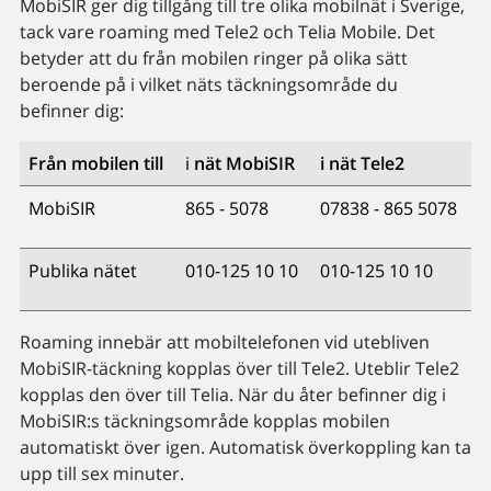
MobiSIR ger dig tillgång till tre olika mobilnät i Sverige,
tack vare roaming med Tele2 och Telia Mobile. Det
betyder att du från mobilen ringer på olika sätt
beroende på i vilket näts täckningsområde du
befinner dig:
Från mobilen till
i
nät MobiSIR
i nät Tele2
MobiSIR
865 - 5078
07838 - 865 5078
Publika nätet
010-125 10 10
010-125 10 10
Roaming innebär att mobiltelefonen vid utebliven
MobiSIR-täckning kopplas över till Tele2. Uteblir Tele2
kopplas den över till Telia. När du åter befinner dig i
MobiSIR:s täckningsområde kopplas mobilen
automatiskt över igen. Automatisk överkoppling kan ta
upp till sex minuter.