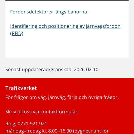
Fordonsdetektorer längs banorna
Identifiering och positionering av järnvägsfordon
(RFID)
Senast uppdaterad/granskad: 2026-02-10
Trafikverket
För frågor om väg, järnväg, färja och övriga frågor.
Skriv till oss via kontaktformulär
Ring, 0771-921 921
måndag–fredag kl. 8.00–16.00 (dygnet runt för