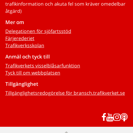
trafikinformation och akuta fel som kräver omedelbar
åtgärd)
Mer om
Delegationen för sjöfartsstöd
Färjerederiet
Trafikverksskolan
Anmäl och tyck till
Trafikverkets visselblåsarfunktion
Tyck till om webbplatsen
Tillgänglighet
Tillgänglighetsredogörelse för bransch.trafikverket.se
Facebook
YouTub
Inst
P
Till sidans topp